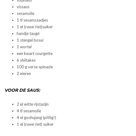
sojasaus
vissaus
sesamolie
1 tl sesamzaadjes
1 el (ruwe riet)suiker
handje taugé
1 stengel bosui
1 wortel
een kwart courgette
6 shiitakes
100 g verse spinazie
2 eieren
VOOR DE SAUS:
2 el witte rijstazijn
4 tl sesamolie
4 el gochujang (pittig!)
1 el (ruwe riet) suiker