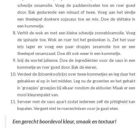
scheutje sesamolie. Voeg de paddenstoelen toe en roer goed
door. Bak gedurende een minuut of twee. Voeg aan het eindje
een theelepel donkere sojasaus toe en mix. Doe de shiitake in
een kommetje.
Verhit de wok en met een kleine scheutje zonnebloemolie. Voeg
de spinazie toe. Wok en roer tot het geslonken is. Zet het vuur
iets lager en voeg een paar drupjes sesamolie toe en een
theelepel sesamzaad. Doe dit ook weer in een kommetje.
Snij de wortel julienne. Doe de ingrediënten voor de saus in een
kommetje en roer goed door. Bak de eieren.
Verdeel de (bloemkool)rijst over twee kommetjes en leg daar het
gebakken ei op in het midden. Leg nu de groenten en het gehakt
in ‘groepjes’ groepjes bij elkaar rondom de eidooier. Maak er een
mooi kleurenpalet van.
Serveer met de saus apart zodat iedereen zelf de pittigheid kan
bepalen. Vergeet niet te roeren/mixen voor je gaat eten.
Een gerecht boordevol kleur, smaak en textuur!