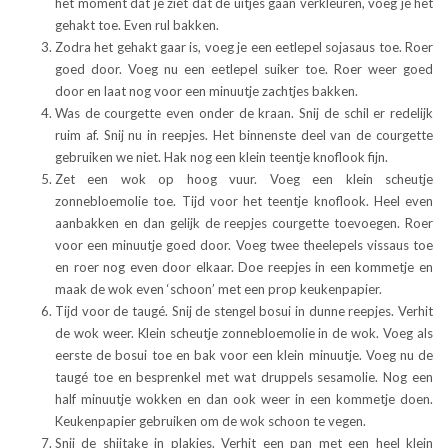
het moment dat je ziet dat de uitjes gaan verkleuren, voeg je het
gehakt toe. Even rul bakken.
Zodra het gehakt gaar is, voeg je een eetlepel sojasaus toe. Roer
goed door. Voeg nu een eetlepel suiker toe. Roer weer goed
door en laat nog voor een minuutje zachtjes bakken.
Was de courgette even onder de kraan. Snij de schil er redelijk
ruim af. Snij nu in reepjes. Het binnenste deel van de courgette
gebruiken we niet. Hak nog een klein teentje knoflook fijn.
Zet een wok op hoog vuur. Voeg een klein scheutje
zonnebloemolie toe. Tijd voor het teentje knoflook. Heel even
aanbakken en dan gelijk de reepjes courgette toevoegen. Roer
voor een minuutje goed door. Voeg twee theelepels vissaus toe
en roer nog even door elkaar. Doe reepjes in een kommetje en
maak de wok even ‘schoon’ met een prop keukenpapier.
Tijd voor de taugé. Snij de stengel bosui in dunne reepjes. Verhit
de wok weer. Klein scheutje zonnebloemolie in de wok. Voeg als
eerste de bosui toe en bak voor een klein minuutje. Voeg nu de
taugé toe en besprenkel met wat druppels sesamolie. Nog een
half minuutje wokken en dan ook weer in een kommetje doen.
Keukenpapier gebruiken om de wok schoon te vegen.
Snij de shiitake in plakjes. Verhit een pan met een heel klein