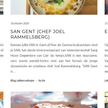
10 oktober 2020
11
SAN GENT (CHEF JOEL
E
RAMMELSBERG)
ist
Kennen jullie SAN in Gent al?Aan de Gentse brabantdam vind
Op
 of
je SAN, het derde bistrorestaurant van tweesterrenchef Sang
de
ele
Hoon Degeimbre van L’air du temps.SAN is een duurzame,
hi
zero waste wereld-bistro met aan het fornuis de jonge
V
dynamische en creatieve chef Joël Rammelsberg. “SAN Gent
mo
is
…
ee
Blog
,
Lekkere adresjes
-
by
Sin
Lek