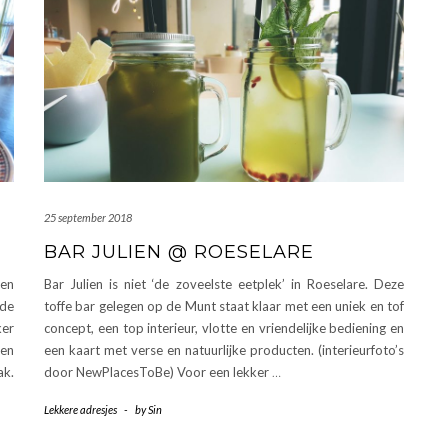
25 september 2018
BAR JULIEN @ ROESELARE
een
Bar Julien is niet ‘de zoveelste eetplek’ in Roeselare. Deze
de
toffe bar gelegen op de Munt staat klaar met een uniek en tof
ker
concept, een top interieur, vlotte en vriendelijke bediening en
een
een kaart met verse en natuurlijke producten. (interieurfoto’s
ak.
door NewPlacesToBe) Voor een lekker
…
Lekkere adresjes
-
by
Sin