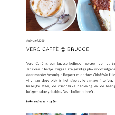
8 februari 2019
VERO CAFFÈ @ BRUGGE
Vero Caffè is een knusse koffiebar gelegen op het Si
Jansplein in hartje Brugge.Deze gezellige plek wordt uitgeb
door moeder Veronique Bogaert en dochter Chloë.Wat ik l
vind aan deze plek is het sfeervolle vintage interieur,
huiselijke sfeer, de vriendelijke bediening en de heerli
huisgemaakte gebakjes. Deze koffiebar heeft
…
Lekkere adresjes
-
by
Sin