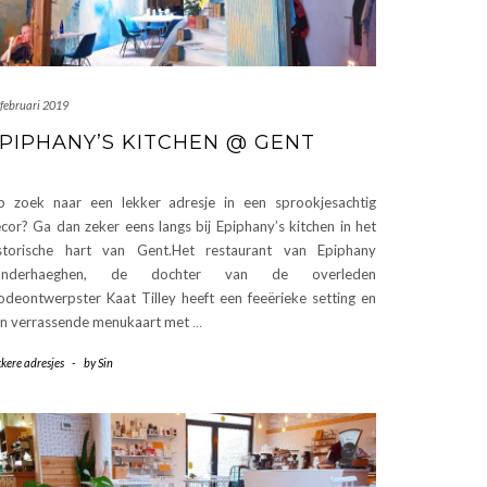
 februari 2019
PIPHANY’S KITCHEN @ GENT
 zoek naar een lekker adresje in een sprookjesachtig
cor? Ga dan zeker eens langs bij Epiphany’s kitchen in het
storische hart van Gent.Het restaurant van Epiphany
anderhaeghen, de dochter van de overleden
deontwerpster Kaat Tilley heeft een feeërieke setting en
n verrassende menukaart met
…
kere adresjes
-
by
Sin