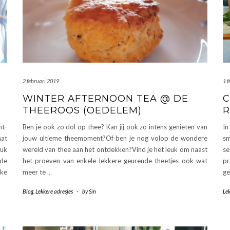
2 februari 2019
1 
WINTER AFTERNOON TEA @ DE
C
THEEROOS (OEDELEM)
R
nt-
Ben je ook zo dol op thee? Kan jij ook zo intens genieten van
In
aat
jouw ultieme theemoment?Of ben je nog volop de wondere
sm
euk
wereld van thee aan het ontdekken?Vind je het leuk om naast
se
 de
het proeven van enkele lekkere geurende theetjes ook wat
pr
jke
meer te
…
ge
Blog
,
Lekkere adresjes
-
by
Sin
Lek