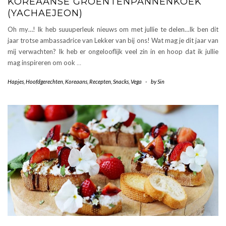
KOREAANSE GROENTENPANNENKOEK
(YACHAEJEON)
Oh my…! Ik heb suuuperleuk nieuws om met jullie te delen…Ik ben dit
jaar trotse ambassadrice van Lekker van bij ons! Wat mag je dit jaar van
mij verwachten? Ik heb er ongelooflijk veel zin in en hoop dat ik jullie
mag inspireren om ook
…
Hapjes
,
Hoofdgerechten
,
Koreaans
,
Recepten
,
Snacks
,
Vega
-
by
Sin