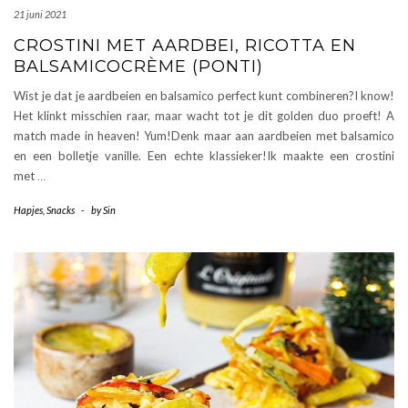
21 juni 2021
CROSTINI MET AARDBEI, RICOTTA EN
BALSAMICOCRÈME (PONTI)
Wist je dat je aardbeien en balsamico perfect kunt combineren?I know!
Het klinkt misschien raar, maar wacht tot je dit golden duo proeft! A
match made in heaven! Yum!Denk maar aan aardbeien met balsamico
en een bolletje vanille. Een echte klassieker!Ik maakte een crostini
met
…
Hapjes
,
Snacks
-
by
Sin