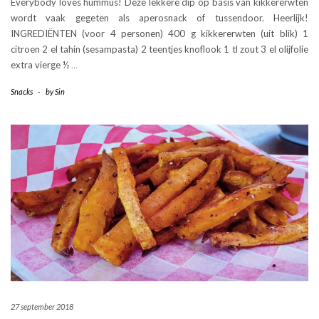
Everybody loves hummus! Deze lekkere dip op basis van kikkererwten
wordt vaak gegeten als aperosnack of tussendoor. Heerlijk!
INGREDIËNTEN (voor 4 personen) 400 g kikkererwten (uit blik) 1
citroen 2 el tahin (sesampasta) 2 teentjes knoflook 1 tl zout 3 el olijfolie
extra vierge ½
…
Snacks
-
by
Sin
27 september 2018