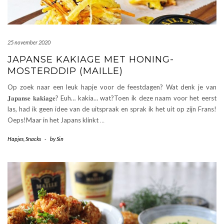
25 november 2020
JAPANSE KAKIAGE MET HONING-
MOSTERDDIP (MAILLE)
Op zoek naar een leuk hapje voor de feestdagen? Wat denk je van
𝐉𝐚𝐩𝐚𝐧𝐬𝐞 𝐤𝐚𝐤𝐢𝐚𝐠𝐞? Euh… kakia… wat?Toen ik deze naam voor het eerst
las, had ik geen idee van de uitspraak en sprak ik het uit op zijn Frans!
Oeps!Maar in het Japans klinkt
…
Hapjes
,
Snacks
-
by
Sin