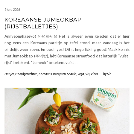
9 juni 2026
KOREAANSE JUMEOKBAP
(RIJSTBALLETJES)
Annyeonghaseyo! 안녕하세요!Het is alweer even geleden dat er hier
nog eens een Koreaans pareltje op tafel stond, maar vandaag is het
eindelijk weer zover. En oooh yes! Dit is fingerlicking good!Maak kennis
met Jumeokbap (주먹밥), hét Koreaanse streetfood dat letterlijk “vuist-
rijst” betekent. “Jumeok” betekent vuist
…
Hapjes
,
Hoofdgerechten
,
Koreaans
,
Recepten
,
Snacks
,
Vega
,
Vis
,
Vlees
-
by
Sin