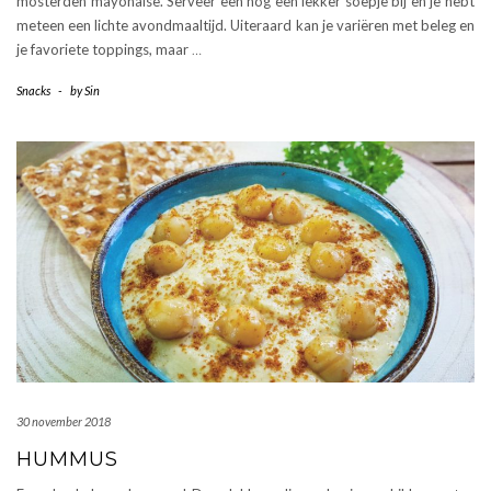
mosterden mayonaise. Serveer een nog een lekker soepje bij en je hebt
meteen een lichte avondmaaltijd. Uiteraard kan je variëren met beleg en
je favoriete toppings, maar
…
Snacks
-
by
Sin
30 november 2018
HUMMUS