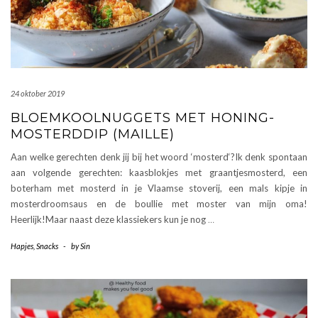
24 oktober 2019
BLOEMKOOLNUGGETS MET HONING-
MOSTERDDIP (MAILLE)
Aan welke gerechten denk jij bij het woord ‘mosterd‘?Ik denk spontaan
aan volgende gerechten: kaasblokjes met graantjesmosterd, een
boterham met mosterd in je Vlaamse stoverij, een mals kipje in
mosterdroomsaus en de boullie met moster van mijn oma!
Heerlijk!Maar naast deze klassiekers kun je nog
…
Hapjes
,
Snacks
-
by
Sin