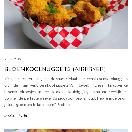
9 april 2019
BLOEMKOOLNUGGETS (AIRFRYER)
Zin in een lekkere en gezonde snack? Maak dan eens bloemkoolnuggets
uit de airfryer.Bloemkoolnuggets??? Jawel! Deze knapperige
bloemkoolroosjes in een krokant kruidig jasje smaken heerlijk en
vormen de perfecte weekendsnack voor jong én oud. Heb je moeite om
je kids groenten te laten eten? Probeer
…
Snacks
-
by
Sin