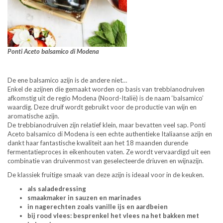
Ponti Aceto balsamico
di Modena
De ene balsamico azijn is de andere niet…
Enkel de azijnen die gemaakt worden op basis van trebbianodruiven
afkomstig uit de regio Modena (Noord-Italië) is de naam ‘balsamico’
waardig. Deze druif wordt gebruikt voor de productie van wijn en
aromatische azijn.
De trebbianodruiven zijn relatief klein, maar bevatten veel sap. Ponti
Aceto balsamico di Modena is een echte authentieke Italiaanse azijn en
dankt haar fantastische kwaliteit aan het 18 maanden durende
fermentatieproces in eikenhouten vaten. Ze wordt vervaardigd uit een
combinatie van druivenmost van geselecteerde driuven en wijnazijn.
De klassiek fruitige smaak van deze azijn is ideaal voor in de keuken.
als saladedressing
smaakmaker in sauzen en marinades
in nagerechten zoals vanille ijs en aardbeien
bij rood vlees: besprenkel het vlees na het bakken met