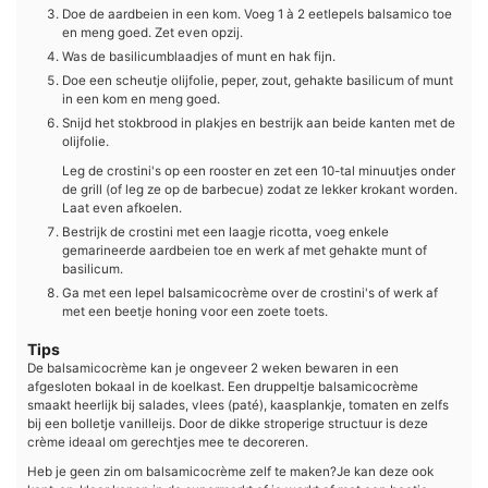
Doe de aardbeien in een kom. Voeg 1 à 2 eetlepels balsamico toe
en meng goed. Zet even opzij.
Was de basilicumblaadjes of munt en hak fijn.
Doe een scheutje olijfolie, peper, zout, gehakte basilicum of munt
in een kom en meng goed.
Snijd het stokbrood in plakjes en bestrijk aan beide kanten met de
olijfolie.
Leg de crostini's op een rooster en zet een 10-tal minuutjes onder
de grill (of leg ze op de barbecue) zodat ze lekker krokant worden.
Laat even afkoelen.
Bestrijk de crostini met een laagje ricotta, voeg enkele
gemarineerde aardbeien toe en werk af met gehakte munt of
basilicum.
Ga met een lepel balsamicocrème over de crostini's of werk af
met een beetje honing voor een zoete toets.
Tips
De balsamicocrème kan je ongeveer 2 weken bewaren in een
afgesloten bokaal in de koelkast.
Een druppeltje balsamicocrème
smaakt heerlijk bij salades, vlees (paté), kaasplankje, tomaten en zelfs
bij een bolletje vanilleijs. Door de dikke stroperige structuur is deze
crème ideaal om gerechtjes mee te decoreren.
Heb je geen zin om balsamicocrème zelf te maken?
Je kan deze ook