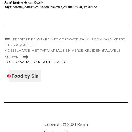
Filed Under:
Hapjes
,
Snacks
Tags:
aardbei
,
balsamico
,
balsamicocrème
,
crostini
,
munt
,
stokbrood
FEESTELIJKE WRAPS MET GEROOKTE ZALM, ROOMKAAS, VERSE
BIESLOOK & DILLE
MOSSELHAPJE MET TARTAARSAUS EN VERSE KRUIDEN (PAUWELS
SAUZEN)
FOLLOW ME ON PINTEREST
Food by Sin
Copyright © 2021 By Sin