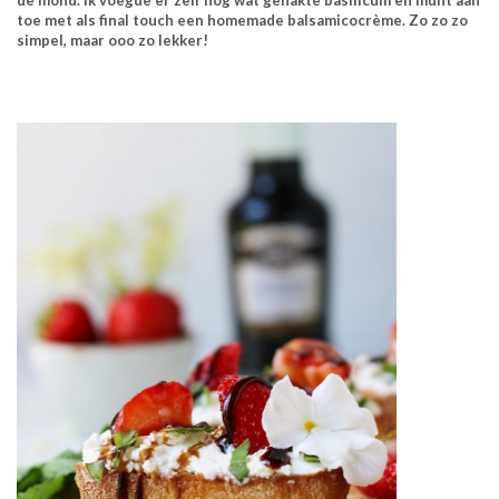
de mond. Ik voegde er zelf nog wat gehakte basilicum en munt aan
toe met als final touch een homemade balsamicocrème. Zo zo zo
simpel, maar ooo zo lekker!