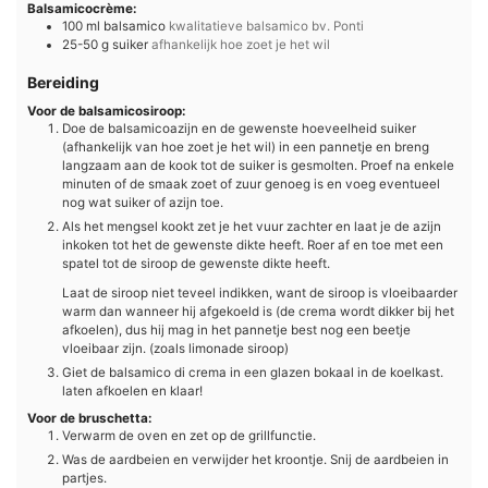
Balsamicocrème:
100
ml
balsamico
kwalitatieve balsamico bv. Ponti
25-50
g
suiker
afhankelijk hoe zoet je het wil
Bereiding
Voor de balsamicosiroop:
Doe de balsamicoazijn en de gewenste hoeveelheid suiker
(afhankelijk van hoe zoet je het wil) in een pannetje en breng
langzaam aan de kook tot de suiker is gesmolten. Proef na enkele
minuten of de smaak zoet of zuur genoeg is en voeg eventueel
nog wat suiker of azijn toe.
Als het mengsel kookt zet je het vuur zachter en laat je de azijn
inkoken tot het de gewenste dikte heeft. Roer af en toe met een
spatel tot de siroop de gewenste dikte heeft.
Laat de siroop niet teveel indikken, want de siroop is vloeibaarder
warm dan wanneer hij afgekoeld is (de crema wordt dikker bij het
afkoelen), dus hij mag in het pannetje best nog een beetje
vloeibaar zijn. (zoals limonade siroop)
Giet de balsamico di crema in een glazen bokaal in de koelkast.
laten afkoelen en klaar!
Voor de bruschetta:
Verwarm de oven en zet op de grillfunctie.
Was de aardbeien en verwijder het kroontje. Snij de aardbeien in
partjes.