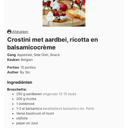
Afdrukken
Crostini met aardbei, ricotta en
balsamicocrème
Gang
Appetizer, Side Dish, Snack
Keuken
Belgian
Porties
15
porties
Author
By Sin
Ingrediënten
Bruschetta:
250
g
aardbeien
ongeveer 12-15 stuks
200
g
ricotta
1
stokbrood
1-2
el
balsamico
kwalitatieve balsamico bv. Ponti
Verse
basilicum of munt
olijfolie
peper en zout