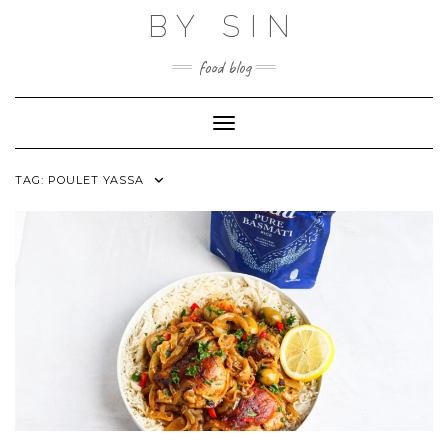
Skip
BY SIN
to
content
food blog
Toggle Navigation
TAG:
POULET YASSA