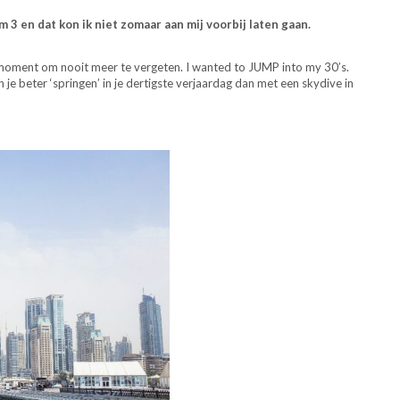
ram 3 en dat kon ik niet zomaar aan mij voorbij laten gaan.
n moment om nooit meer te vergeten. I wanted to JUMP into my 30’s.
n je beter ‘springen’ in je dertigste verjaardag dan met een skydive in