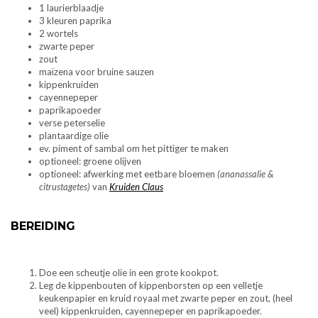
1 laurierblaadje
3 kleuren paprika
2 wortels
zwarte peper
zout
maïzena voor bruine sauzen
kippenkruiden
cayennepeper
paprikapoeder
verse peterselie
plantaardige olie
ev. piment of sambal om het pittiger te maken
optioneel: groene olijven
optioneel: afwerking met eetbare bloemen
(ananassalie &
citrustagetes)
van
Kruiden Claus
BEREIDING
Doe een scheutje olie in een grote kookpot.
Leg de kippenbouten of kippenborsten op een velletje
keukenpapier en kruid royaal met zwarte peper en zout, (heel
veel) kippenkruiden, cayennepeper en paprikapoeder.