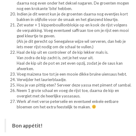
daarna nog even onder het deksel nagaren. De groenten mogen
nog een krokante ‘bite’ hebben.
Indien je dit wenst kun je de groenten daarna nog eventjes kort
bakken in olijfolie voor de smaak en het glanzend kleurtje.
Zet water + 1 kippenbouillonblokje op en kook de rijst volgens
de verpakking. Voeg eventueel saffraan toe om je rijst een mooi
geel kleurtje te geven.
(Als je dit gerecht op Senegalese wijze wil serveren, dan heb je
iets meer rijst nodig om de schaal te vullen.)
Haal de kip uit en controleer of de kip lekker mals is.
Van zodra de kip zacht is, zet je het vuur uit.
Haal de kip uit de pot en zet even opzij, zodat je de saus kan
afwerken.
Voeg maïzena toe tot je een mooie dikke bruine uiensaus hebt.
Verwijder het laurierblaadje.
Hou je van pittig eten? Serveer deze yassa met piment of sambal.
Neem 1 grote schaal en voeg de rijst toe, daarna de kip en
overgiet met de heerlijke yassasaus.
Werk af met verse peterselie en eventueel enkele eetbare
bloemen om het extra feestelijk te maken.
Bon appétit!