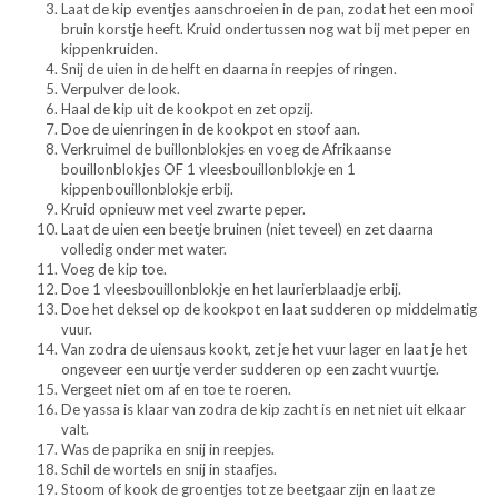
Laat de kip eventjes aanschroeien in de pan, zodat het een mooi
bruin korstje heeft. Kruid ondertussen nog wat bij met peper en
kippenkruiden.
Snij de uien in de helft en daarna in reepjes of ringen.
Verpulver de look.
Haal de kip uit de kookpot en zet opzij.
Doe de uienringen in de kookpot en stoof aan.
Verkruimel de buillonblokjes en voeg de Afrikaanse
bouillonblokjes OF 1 vleesbouillonblokje en 1
kippenbouillonblokje erbij.
Kruid opnieuw met veel zwarte peper.
Laat de uien een beetje bruinen (niet teveel) en zet daarna
volledig onder met water.
Voeg de kip toe.
Doe 1 vleesbouillonblokje en het laurierblaadje erbij.
Doe het deksel op de kookpot en laat sudderen op middelmatig
vuur.
Van zodra de uiensaus kookt, zet je het vuur lager en laat je het
ongeveer een uurtje verder sudderen op een zacht vuurtje.
Vergeet niet om af en toe te roeren.
De yassa is klaar van zodra de kip zacht is en net niet uit elkaar
valt.
Was de paprika en snij in reepjes.
Schil de wortels en snij in staafjes.
Stoom of kook de groentjes tot ze beetgaar zijn en laat ze