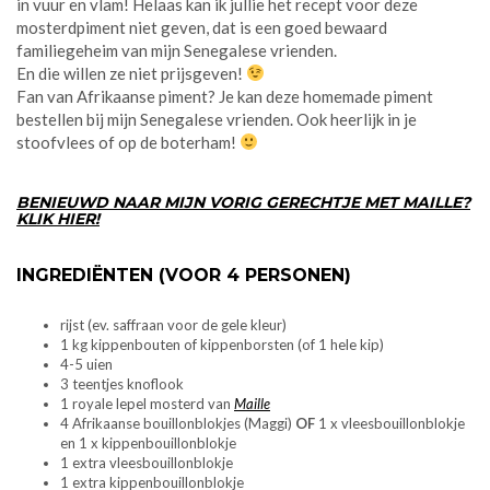
in vuur en vlam! Helaas kan ik jullie het recept voor deze
mosterdpiment niet geven, dat is een goed bewaard
familiegeheim van mijn Senegalese vrienden.
En die willen ze niet prijsgeven!
Fan van Afrikaanse piment? Je kan deze homemade piment
bestellen bij mijn Senegalese vrienden. Ook heerlijk in je
stoofvlees of op de boterham!
BENIEUWD NAAR MIJN VORIG GERECHTJE MET MAILLE?
KLIK HIER!
INGREDIËNTEN (VOOR 4 PERSONEN)
rijst (ev. saffraan voor de gele kleur)
1 kg kippenbouten of kippenborsten (of 1 hele kip)
4-5 uien
3 teentjes knoflook
1 royale lepel mosterd van
Maille
4 Afrikaanse bouillonblokjes (Maggi)
OF
1 x vleesbouillonblokje
en 1 x kippenbouillonblokje
1 extra vleesbouillonblokje
1 extra kippenbouillonblokje