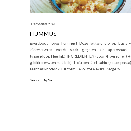
30 november 2018
HUMMUS
Everybody loves hummus! Deze lekkere dip op basis 
kikkererwten wordt vaak gegeten als aperosnack 
tussendoor. Heerlijk! INGREDIËNTEN (voor 4 personen) 
g kikkererwten (uit blik) 1 citroen 2 el tahin (sesampasta
teentjes knoflook 1 tl zout 3 el olijfolie extra vierge ½
…
Snacks
-
by
Sin