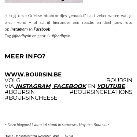
Heb jij deze Griekse pitabroodjes gemaakt? Laat zeker weten wat je
ervan vond – of schrijf hieronder een reactie en deel jouw foto
op
Instagram
en
Facebook
Tag
@foodbysin
en gebruik
#foodbysi
n
MEER INFO?
WWW.BOURSIN.BE
VOLG BOURSIN
VIA
INSTAGRAM
,
FACEBOOK
EN
YOUTUBE
.
#BOURSIN #BOURSINCREATIONS
#BOURSINCHEESE
– Deze blogpost kwam tot stand in samenwerking met Boursin.
–
Home
,
Hoofdgerechten
,
Recepten
,
Vega
-
by
Sin