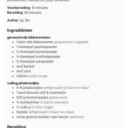
minutes
Voorbereiding
10
minutes
minutes
Bereiding
30
minutes
Author
by Sin
Ingrediënten
geroosterde kikkererwten
1
klein blik
kikkererwten
gespoeld en uitgelekt
1
theelepel
paprikapoeder
½
theelepel
komijnpoeder
¼
theelepel
knoflookpoeder
¼
theelepel
uienpoeder
snuf
kaneel
snuf
zout
olijfolie
extra vierge
vulling pitabroodjes
4-6
pitabroodjes
zelfgemaakt of kant-en-klaar
1
puck
Boursin olijf & rozemarijn
200
g
kerstomaatjes
gehalveerd
½
komkommer
in halve maantjes
½
rode ui
in fijne ringen
tzatziki
zelfgemaakt of kant-en-klaar
verse groene kruiden naar keuze
optioneel
Bereiding