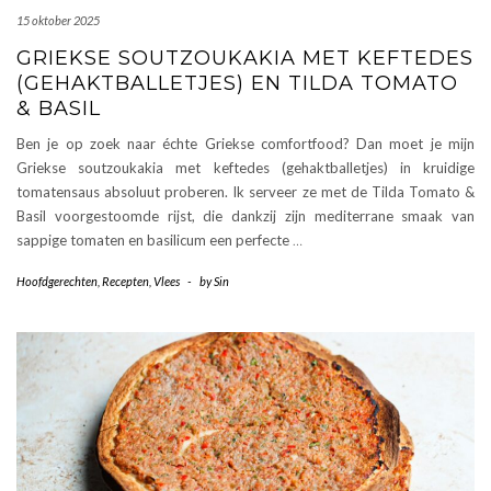
15 oktober 2025
GRIEKSE SOUTZOUKAKIA MET KEFTEDES
(GEHAKTBALLETJES) EN TILDA TOMATO
& BASIL
Ben je op zoek naar échte Griekse comfortfood? Dan moet je mijn
Griekse soutzoukakia met keftedes (gehaktballetjes) in kruidige
tomatensaus absoluut proberen. Ik serveer ze met de Tilda Tomato &
Basil voorgestoomde rijst, die dankzij zijn mediterrane smaak van
sappige tomaten en basilicum een perfecte
…
Hoofdgerechten
,
Recepten
,
Vlees
-
by
Sin