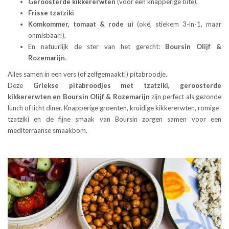
Geroosterde kikkererwten
(voor een knapperige bite),
Frisse tzatziki
Komkommer, tomaat & rode ui
(oké, stiekem 3-in-1, maar
onmisbaar!),
En natuurlijk de ster van het gerecht:
Boursin Olijf &
Rozemarijn
.
Alles samen in een vers (of zelfgemaakt!) pitabroodje.
Deze
Griekse pitabroodjes met tzatziki, geroosterde
kikkererwten en Boursin Olijf & Rozemarijn
zijn perfect als gezonde
lunch of licht diner. Knapperige groenten, kruidige kikkererwten, romige
tzatziki en de fijne smaak van Boursin zorgen samen voor een
mediterraanse smaakbom.