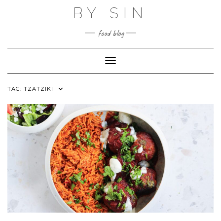
Skip
BY SIN
to
content
food blog
Toggle Navigation
TAG:
TZATZIKI