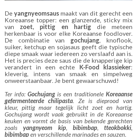
De
yangnyeomsaus
maakt van dit gerecht een
Koreaanse topper: een glanzende, sticky mix
van
zoet, pittig en hartig
die meteen
herkenbaar is voor elke Koreaanse foodlover.
De combinatie van
gochujang
, knoflook,
suiker, ketchup en sojasaus geeft die typische
diepe smaak waar iedereen zo verslaafd aan is.
Het is precies deze saus die de knapperige kip
verandert in een echte
K-Food klassieker
:
kleverig, intens van smaak en simpelweg
onweerstaanbaar. Je bent gewaarschuwd!
Ter info:
Gochujang
is een traditionele
Koreaanse
gefermenteerde chilipasta
. Ze is dieprood van
kleur, pittig maar tegelijk licht zoet en hartig.
Gochujang wordt vaak gebruikt in de Koreaanse
keuken en vormt de basis van bekende gerechten
zoals
yangnyeom kip
,
bibimbap
,
tteokbokki
,
bibimbap
en verschillende marinades en sauzen.