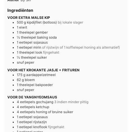
Author
By Sin
Ingrediënten
VOOR EXTRA MALSE KIP
500
g
kipdijfilet (botloos)
bij lokale slager
1
eiwit
1
theelepel
gember
½
theelepel
baking soda
1
eetlepel
sojasaus
1
eetlepel
mirin
of rijstwijn of 1 koffielepel honing als alternatief)
1
theelepel
look
fijngehakt
½
theelepel
suiker
snuf
peper
VOOR HET KROKANTE JASJE + FRITUREN
175
g
aardappelzetmeel
62
g
bloem
1
theelepel
bakpoeder
snuf
peper
VOOR DE YANGNYEOMSAUS
4
eetlepels
gochujang
3 indien minder pittig
4
eetlepels
ketchup
4
eetlepels
honing of bruine suiker
1
eetlepel
sojasaus
1
eetlepel
rijstazijn
1
eetlepel
knoflook
fijngehakt