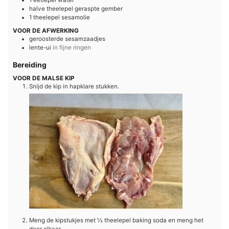
1
eetlepel
water
halve theelepel
geraspte gember
1
theelepel
sesamolie
VOOR DE AFWERKING
geroosterde sesamzaadjes
lente-ui
in fijne ringen
Bereiding
VOOR DE MALSE KIP
Snijd de kip in hapklare stukken.
Meng de kipstukjes met ½ theelepel baking soda en meng het
door elkaar.