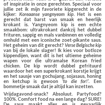
of inspiratie in onze gerechten. Speciaal voor
jullie zet ik mijn favoriete kipgerecht in de
kijker:
Koreaanse yangnyeom kip
. Het is een
gerecht dat barst van smaak en heerlijk
krokant is. Yangnyeom kip is een echte
smaakbom: ultrakrokant dankzij het dubbel
frituren, sappig en mals vanbinnen en volledig
omhuld met een iconische zoet-pikante saus.
Het geheim van dit gerecht?
Verse Belgische kip
van bij de lokale slager! Ik kies voor botloze
kippendijen, want dit is het ultieme geheime
wapen voor die ultramalse Korean fried
chicken. De kip wordt dubbel gefrituurd
waardoor het een superkrokant korstje krijgt
en het sausje van gochujang, sojasaus, honing
en ketchup is gewoon
‘to die for!’.
Een
bommetje smaak dat je altijd kan inzetten.
Vrijdagavond-snack? Absoluut. Partyfood?
100%. Comfort food na een lange dag? SURE!
De saus maakt alles en is gevaarlijk