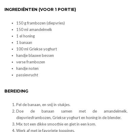
INGREDIËNTEN (VOOR 1 PORTIE)
150 g frambozen (diepvries)
150 ml amandelmelk
1 el honing
1 banaan
100 ml Griekse yoghurt
handje blauwe bessen
verse frambozen
handje noten
passievrucht
BEREIDING
Pel de banaan, en snij in stukjes.
Doe de banaan samen met de amandelmelk,
diepvriesframbozen, Griekse yoghurt en honing in de blender.
Mix tot een dikke smoothie en giet in een kom.
Werk af met je favoriete toppings.