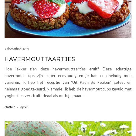
1 december 2018
HAVERMOUTTAARTJES
Hoe lekker zien deze havermouttaartjes eruit? Deze schattige
havermout cups zijn super eenvoudig en je kan er oneindig mee
variëren. Ik heb het receptje van ‘Uit Pauline’s keuken’ getest en
helemaal goedgekeurd. Njammie! Ik heb de havermout cups gevuld met
yoghurt en vers fruit.Ideaal als ontbijt, maar
…
Ontbijt
-
by
Sin