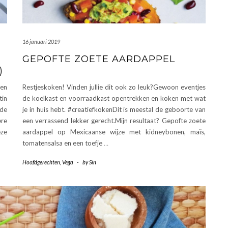
16 januari 2019
GEPOFTE ZOETE AARDAPPEL
)
een
Restjeskoken! Vinden jullie dit ook zo leuk?Gewoon eventjes
tin
de koelkast en voorraadkast opentrekken en koken met wat
 de
je in huis hebt. #creatiefkokenDit is meestal de geboorte van
ere
een verrassend lekker gerecht.Mijn resultaat? Gepofte zoete
eze
aardappel op Mexicaanse wijze met kidneybonen, maïs,
tomatensalsa en een toefje
…
Hoofdgerechten
,
Vega
-
by
Sin