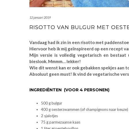
12 januari 2019
RISOTTO VAN BULGUR MET OES
Vandaag had ik zin in een risotto met paddenstoe
Hiervoor heb ik mij geïnspireerd op een recept v
Mijn versie is volledig vegetarisch en bestaa
bieslook. Mmmm… lekker!
Wie dit wenst kan er ook gebakken spekjes aan 
Absoluut geen must! Ik vind de vegetarische vers
INGREDIËNTEN (VOOR 4 PERSONEN)
500 g bulgur
400 g oesterzwammen (of champignons naar keuze)
2 sjalotjes
75 g parmezaanse kaas
1 liter groentebouillon