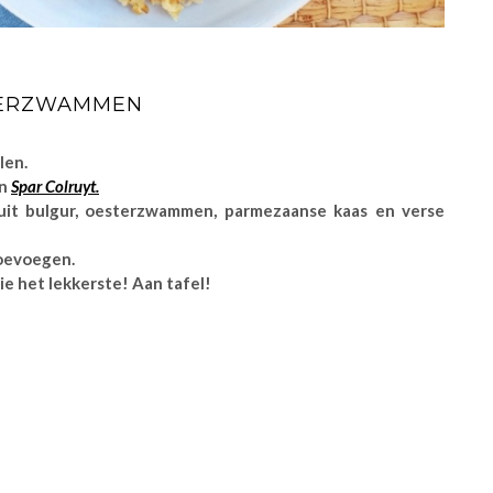
TERZWAMMEN
len.
an
Spar Colruyt.
t uit bulgur, oesterzwammen, parmezaanse kaas en verse
toevoegen.
ie het lekkerste! Aan tafel!