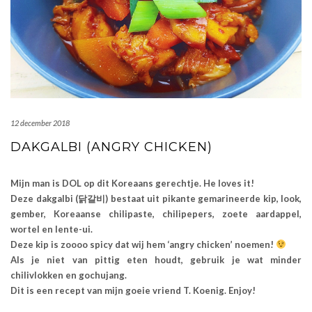
12 december 2018
DAKGALBI (ANGRY CHICKEN)
Mijn man is DOL op dit Koreaans gerechtje. He loves it!
Deze dakgalbi (닭갈비) bestaat uit pikante gemarineerde kip, look,
gember, Koreaanse chilipaste, chilipepers, zoete aardappel,
wortel en lente-ui.
Deze kip is zoooo spicy dat wij hem ‘angry chicken’ noemen!
Als je niet van pittig eten houdt, gebruik je wat minder
chilivlokken en gochujang.
Dit is een recept van mijn goeie vriend T. Koenig. Enjoy!