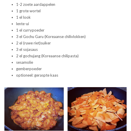
1-2 zoete aardappelen
1 grote wortel
1 el look
lente-ui
1 el currypoeder
3 el Gochu Garu (Koreaanse chilivlokken)
2 el (ruwe riet)suiker
3 el sojasaus
2 el gochujang (Koreaanse chilipasta)
sesamolie
gemberpoeder
optioneel: geraspte kaas