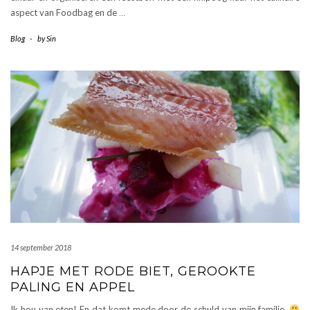
aspect van Foodbag en de
…
Blog
-
by
Sin
14 september 2018
HAPJE MET RODE BIET, GEROOKTE
PALING EN APPEL
Ik hou van eten! En dat komt mede door de schuld van mijn familie.