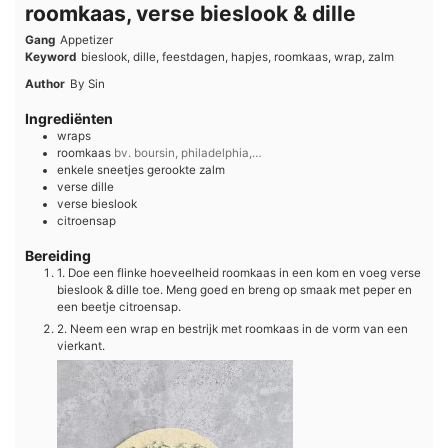
roomkaas, verse bieslook & dille
Gang
Appetizer
Keyword
bieslook, dille, feestdagen, hapjes, roomkaas, wrap, zalm
Author
By Sin
Ingrediënten
wraps
roomkaas
bv. boursin, philadelphia,…
enkele
sneetjes
gerookte zalm
verse
dille
verse
bieslook
citroensap
Bereiding
1. Doe een flinke hoeveelheid roomkaas in een kom en voeg verse
bieslook & dille toe. Meng goed en breng op smaak met peper en
een beetje citroensap.
2. Neem een wrap en bestrijk met roomkaas in de vorm van een
vierkant.