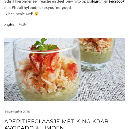
Schrijf hieronder een reactie en deel jouw foto op
Instagram
en
Facebook
met
#healthyfoodmakesyoufeelgood
.
Ik ben benieuwd!
Hapjes
-
by
Sin
14 september 2018
APERITIEFGLAASJE MET KING KRAB,
AVOCADO & LIMOEN