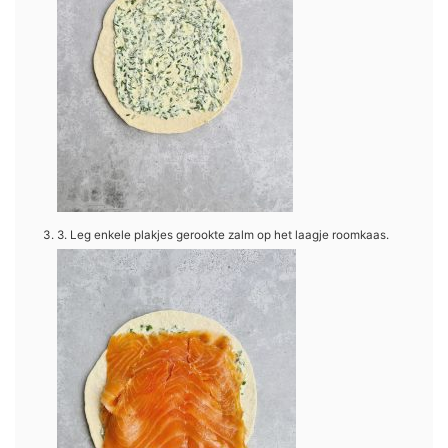
3. Leg enkele plakjes gerookte zalm op het laagje roomkaas.