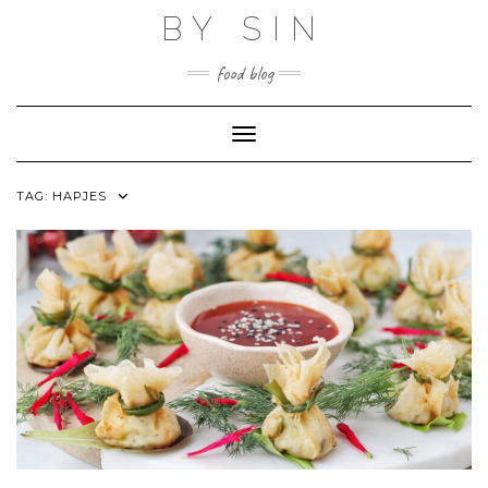
Skip
BY SIN
to
content
food blog
Toggle Navigation
TAG:
HAPJES