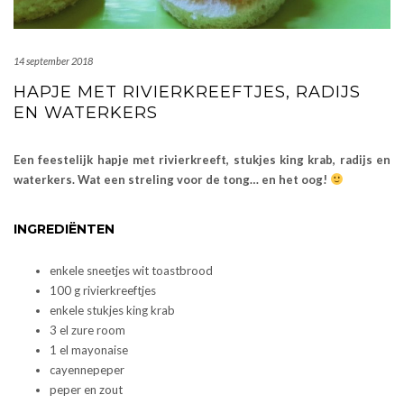
14 september 2018
HAPJE MET RIVIERKREEFTJES, RADIJS
EN WATERKERS
Een feestelijk hapje met rivierkreeft, stukjes king krab, radijs en
waterkers. Wat een streling voor de tong… en het oog!
INGREDIËNTEN
enkele sneetjes wit toastbrood
100 g rivierkreeftjes
enkele stukjes king krab
3 el zure room
1 el mayonaise
cayennepeper
peper en zout