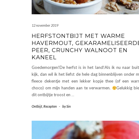
12 november 2019
HERFSTONTBIJT MET WARME
HAVERMOUT, GEKARAMELISEERD
PEER, CRUNCHY WALNOOT EN
KANEEL
Goedemorgen!De herfst is in het land!Als ik nu naar bui
kijk, dan wil ik het liefst de hele dag binnenblijven onder m
fleece dekentje met een lekker kopje thee (of een wa
choco) om mijn handen aan te verwarmen.
Gelukkig bi
dit ontbijtje troost en
…
Ontbijt
,
Recepten
-
by
Sin