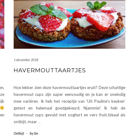
1 december 2018
HAVERMOUTTAARTJES
en,
Hoe lekker zien deze havermouttaartjes eruit? Deze schattige
eze
havermout cups zijn super eenvoudig en je kan er oneindig
ijk
mee variëren. Ik heb het receptje van ‘Uit Pauline’s keuken’
getest en helemaal goedgekeurd. Njammie! Ik heb de
en
havermout cups gevuld met yoghurt en vers fruit.Ideaal als
ontbijt, maar
…
Ontbijt
-
by
Sin