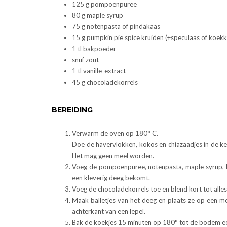
125 g pompoenpuree
80 g maple syrup
75 g notenpasta of pindakaas
15 g pumpkin pie spice kruiden (+speculaas of koekk
1 tl bakpoeder
snuf zout
1 tl vanille-extract
45 g chocoladekorrels
BEREIDING
Verwarm de oven op 180° C.
Doe de havervlokken, kokos en chiazaadjes in de keu
Het mag geen meel worden.
Voeg de pompoenpuree, notenpasta, maple syrup, kr
een kleverig deeg bekomt.
Voeg de chocoladekorrels toe en blend kort tot alle
Maak balletjes van het deeg en plaats ze op een m
achterkant van een lepel.
Bak de koekjes 15 minuten op 180° tot de bodem een