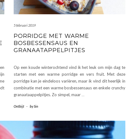
5 februari 2019
PORRIDGE MET WARME
E
BOSBESSENSAUS EN
GRANAATAPPELPITJES
ten
Op een koude winterochtend vind ik het leuk om mijn dag te
ijn
starten met een warme porridge en vers fruit. Met deze
rme
porridge kan je eindeloos variëren, maar ik vind dit heerlijk in
edt
combinatie met een warme bosbessensaus en enkele crunchy
granaataappelpitjes. Zo simpel, maar
…
Ontbijt
-
by
Sin