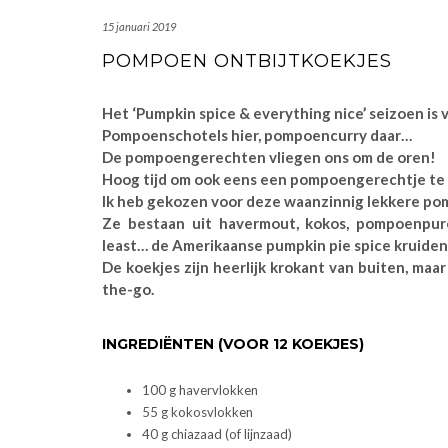
15 januari 2019
POMPOEN ONTBIJTKOEKJES
Het ‘Pumpkin spice & everything nice’ seizoen is 
Pompoenschotels hier, pompoencurry daar…
De pompoengerechten vliegen ons om de oren!
Hoog tijd om ook eens een pompoengerechtje te
Ik heb gekozen voor deze waanzinnig lekkere po
Ze bestaan uit havermout, kokos, pompoenpure
least… de Amerikaanse pumpkin pie spice kruiden 
De koekjes zijn heerlijk krokant van buiten, maa
the-go.
INGREDIËNTEN (VOOR 12 KOEKJES)
100 g havervlokken
55 g kokosvlokken
40 g chiazaad (of lijnzaad)