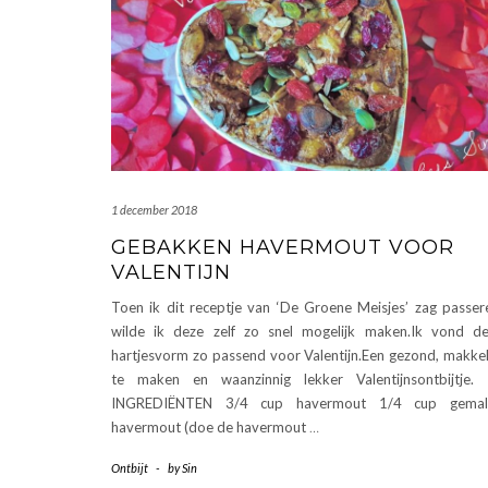
1 december 2018
GEBAKKEN HAVERMOUT VOOR
VALENTIJN
Toen ik dit receptje van ‘De Groene Meisjes’ zag passer
wilde ik deze zelf zo snel mogelijk maken.Ik vond d
hartjesvorm zo passend voor Valentijn.Een gezond, makkel
te maken en waanzinnig lekker Valentijnsontbijtje.
INGREDIËNTEN 3/4 cup havermout 1/4 cup gemal
havermout (doe de havermout
…
Ontbijt
-
by
Sin