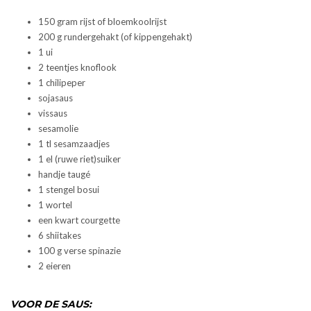
150 gram rijst of bloemkoolrijst
200 g rundergehakt (of kippengehakt)
1 ui
2 teentjes knoflook
1 chilipeper
sojasaus
vissaus
sesamolie
1 tl sesamzaadjes
1 el (ruwe riet)suiker
handje taugé
1 stengel bosui
1 wortel
een kwart courgette
6 shiitakes
100 g verse spinazie
2 eieren
VOOR DE SAUS: