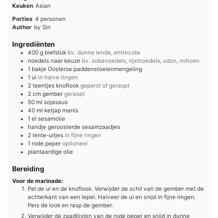
Keuken
Asian
Porties
4
personen
Author
by Sin
Ingrediënten
400
g
biefstuk
bv. dunne lende, entrecote
noedels naar keuze
bv. sobanoedels, rijstnoedels, udon, mihoen
1
bakje
Oosterse paddenstoelenmengeling
1
ui
in halve ringen
2
teentjes
knoflook
geperst of geraspt
2
cm
gember
geraspt
50
ml
sojasaus
40
ml
ketjap manis
1
el
sesamolie
handje
geroosterde sesamzaadjes
2
lente-uitjes
in fijne ringen
1
rode peper
optioneel
plantaardige olie
Bereiding
Voor de marinade:
Pel de ui en de knoflook. Verwijder de schil van de gember met de
achterkant van een lepel. Halveer de ui en snijd in fijne ringen.
Pers de look en rasp de gember.
Verwijder de zaadlijsten van de rode peper en snijd in dunne