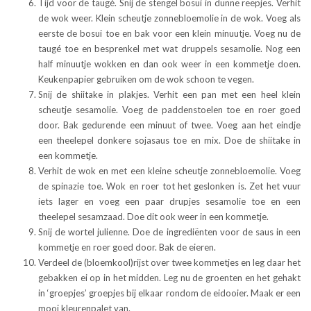
Tijd voor de taugé. Snij de stengel bosui in dunne reepjes. Verhit
de wok weer. Klein scheutje zonnebloemolie in de wok. Voeg als
eerste de bosui toe en bak voor een klein minuutje. Voeg nu de
taugé toe en besprenkel met wat druppels sesamolie. Nog een
half minuutje wokken en dan ook weer in een kommetje doen.
Keukenpapier gebruiken om de wok schoon te vegen.
Snij de shiitake in plakjes. Verhit een pan met een heel klein
scheutje sesamolie. Voeg de paddenstoelen toe en roer goed
door. Bak gedurende een minuut of twee. Voeg aan het eindje
een theelepel donkere sojasaus toe en mix. Doe de shiitake in
een kommetje.
Verhit de wok en met een kleine scheutje zonnebloemolie. Voeg
de spinazie toe. Wok en roer tot het geslonken is. Zet het vuur
iets lager en voeg een paar drupjes sesamolie toe en een
theelepel sesamzaad. Doe dit ook weer in een kommetje.
Snij de wortel julienne. Doe de ingrediënten voor de saus in een
kommetje en roer goed door. Bak de eieren.
Verdeel de (bloemkool)rijst over twee kommetjes en leg daar het
gebakken ei op in het midden. Leg nu de groenten en het gehakt
in ‘groepjes’ groepjes bij elkaar rondom de eidooier. Maak er een
mooi kleurenpalet van.