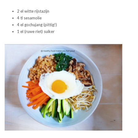
2 el witte rijstazijn
4 tl sesamolie
4 el gochujang (pittig!)
1 el (ruwe riet) suiker