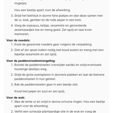
ringetjes.
Hou een beetje apart voor de afwerking.
Snijd het biefstuk in dunne fijne plakjes en doe deze samen met
de ui, look, gember en de rode peper in een kom.
Voeg de sojasaus, ketjap, sesamolie en geroosterde
sesamzaadjes toe en meng goed. Zet opzij en laat even
marineren.
Voor de noedels:
Kook de gewenste noedels gaar volgens de verpakking
Giet af (en spoel indien nodig met koud water) en meng met een
lepeltje sesamolie en zet opzij.
Voor de paddenstoelenmengeling:
Borstel de paddenstoelen (verwijder aarde) en snijd eventuele
houterige deeltjes weg.
Snijd de grote exemplaren in dunnere plakken en laat de kleinere
paddenstoelen in hun geheel.
Bak de paddenstoelen gaar in een beetje olie.
Kruid met peper en zout en zet opzij.
Voor de wok:
Was de lente-ui en snijd in dunne schuine ringen. Hou een beetje
apart voor de afwerking.
Verhit een scheutje plantaardige olie in de wok en voeg de