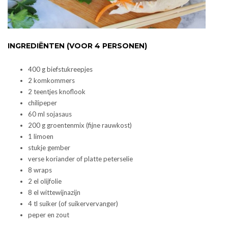
INGREDIËNTEN (VOOR 4 PERSONEN)
400 g biefstukreepjes
2 komkommers
2 teentjes knoflook
chilipeper
60 ml sojasaus
200 g groentenmix (fijne rauwkost)
1 limoen
stukje gember
verse koriander of platte peterselie
8 wraps
2 el olijfolie
8 el wittewijnazijn
4 tl suiker (of suikervervanger)
peper en zout