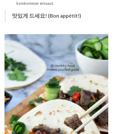
komkommer ernaast.
맛있게 드세요! (Bon appétit!)