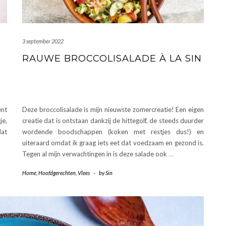
3 september 2022
RAUWE BROCCOLISALADE À LA SIN
ent
Deze broccolisalade is mijn nieuwste zomercreatie! Een eigen
je,
creatie dat is ontstaan dankzij de hittegolf, de steeds duurder
dat
wordende boodschappen (koken met restjes dus!) en
uiteraard omdat ik graag iets eet dat voedzaam en gezond is.
Tegen al mijn verwachtingen in is deze salade ook
…
Home
,
Hoofdgerechten
,
Vlees
-
by
Sin