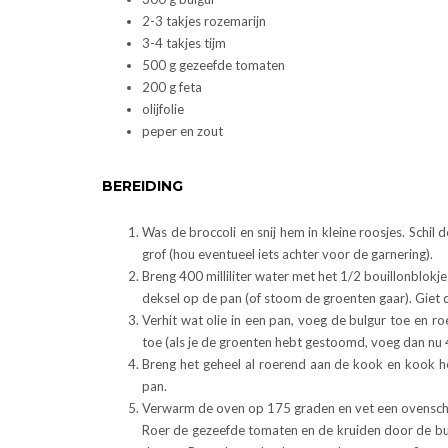
2-3 takjes rozemarijn
3-4 takjes tijm
500 g gezeefde tomaten
200 g feta
olijfolie
peper en zout
BEREIDING
Was de broccoli en snij hem in kleine roosjes. Schil 
grof (hou eventueel iets achter voor de garnering).
Breng 400 milliliter water met het 1/2 bouillonblok
deksel op de pan (of stoom de groenten gaar). Giet
Verhit wat olie in een pan, voeg de bulgur toe en ro
toe (als je de groenten hebt gestoomd, voeg dan nu 4
Breng het geheel al roerend aan de kook en kook h
pan.
Verwarm de oven op 175 graden en vet een ovenschaal
Roer de gezeefde tomaten en de kruiden door de bu