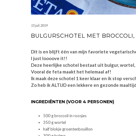
15 juli 2019
BULGURSCHOTEL MET BROCCOLI,
Dit is en blijft één van mijn favoriete vegetarisc
I just loooove it!!
Deze heerlijke schotel bestaat uit bulgur, wortel
Vooral de feta maakt het helemaal af!
Ik maak deze schotel 1 keer klaar en ik stop versch
Zo heb ik ALTIJD een lekkere en gezonde maaltijd
INGREDIËNTEN (VOOR 4 PERSONEN)
500 g broccoli in roosjes
350 g wortel
half blokje groentenbouillon
300 g bulgur