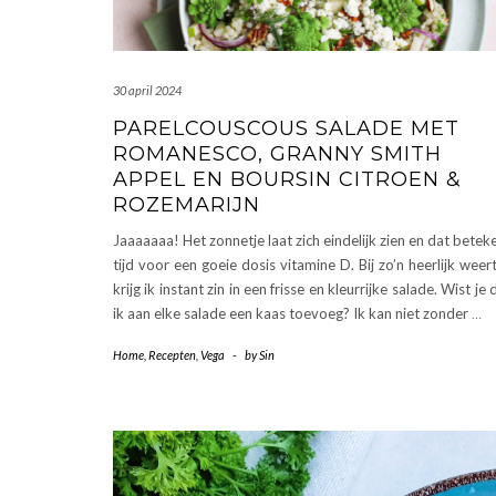
30 april 2024
PARELCOUSCOUS SALADE MET
ROMANESCO, GRANNY SMITH
APPEL EN BOURSIN CITROEN &
ROZEMARIJN
Jaaaaaaa! Het zonnetje laat zich eindelijk zien en dat betek
tijd voor een goeie dosis vitamine D. Bij zo’n heerlijk weert
krijg ik instant zin in een frisse en kleurrijke salade. Wist je 
ik aan elke salade een kaas toevoeg? Ik kan niet zonder
…
Home
,
Recepten
,
Vega
-
by
Sin